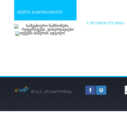
ყველა გამომცემელი
У ИСТОКОВ ГРУЗИНО-
РУССКИХ ПОЛИТИЧЕС
ВЗАИМООТНОШЕНИЙ
© ს.ს.უ - ელ-ბიბლიოთეკა
ᲨᲣᲐ ᲡᲐᲣᲙᲣᲜᲔᲔᲑᲘᲡ
ᲡᲐᲥᲐᲠᲗᲕᲔᲚᲝ