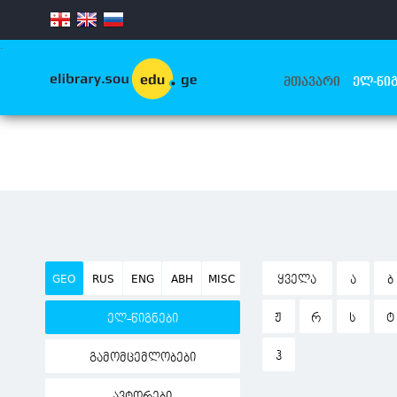
.
ᲛᲗᲐᲕᲐᲠᲘ
ᲔᲚ-ᲬᲘᲒ
GEO
RUS
ENG
ABH
MISC
ᲧᲕᲔᲚᲐ
Ა
Ბ
Ჟ
Რ
Ს
Ტ
ელ-წიგნები
Ჰ
გამომცემლობები