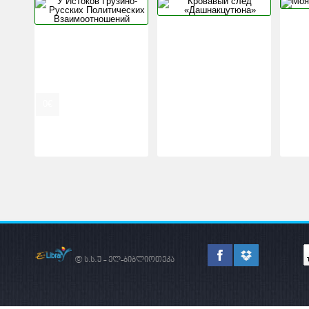
У ИСТОКОВ
КРОВАВЫ
ГРУЗИНО-РУССКИХ
«ДАШНА
ПОЛИТИЧЕСКИХ
ВЗАИМООТНОШЕНИЙ
0
0
0
0
0
0
0
0
0
0
€
€
€
€
€
€
€
€
€
€
© ს.ს.უ - ელ-ბიბლიოთეკა
ᲛᲔᲬᲐᲠᲛᲔᲝᲑᲐ -
ᲛᲐᲠᲙᲔᲢ
ᲠᲝᲒᲝᲠᲪ
ᲙᲕᲚᲔᲕᲐ
ᲥᲕᲔᲧᲜᲘᲡ