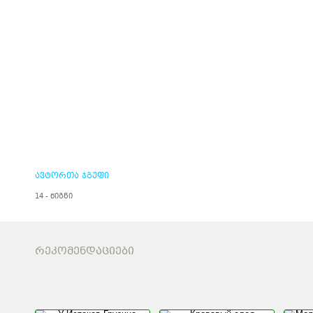
ავტორთა ჯგუფი
14 - წიგნი
ᲠᲔᲙᲝᲛᲔᲜᲓᲐᲪᲘᲔᲑᲘ