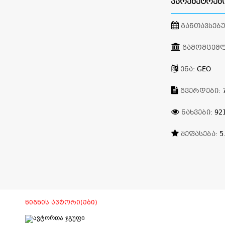
ᲞᲐᲠᲐᲛᲔᲢᲠᲔᲑ
ᲒᲐᲜᲗᲐᲕᲡᲔᲑ
ᲒᲐᲛᲝᲛᲪᲔᲛ
ᲔᲜᲐ:
GEO
ᲒᲕᲔᲠᲓᲔᲑᲘ:
ᲜᲐᲮᲕᲔᲑᲘ:
92
ᲨᲔᲤᲐᲡᲔᲑᲐ:
5
ᲬᲘᲒᲜᲘᲡ ᲐᲕᲢᲝᲠᲘ(ᲔᲑᲘ)