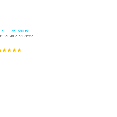
ᲔᲛᲝ, ᲐᲤᲮᲐᲖᲔᲗᲝ!
ურმან კვარაცხელია