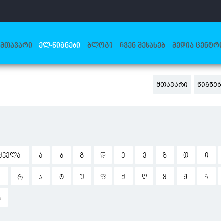
ᲛᲗᲐᲕᲐᲠᲘ
ᲔᲚ-ᲬᲘᲒᲜᲔᲑᲘ
ᲑᲚᲝᲒᲘ
ᲩᲕᲔᲜ ᲨᲔᲡᲐᲮᲔᲑ
ᲛᲔᲓᲘᲐ ᲪᲔᲜᲢᲠ
ᲛᲗᲐᲕᲐᲠᲘ
ᲬᲘᲒᲜᲔ
ᲧᲕᲔᲚᲐ
Ა
Ბ
Გ
Დ
Ე
Ვ
Ზ
Თ
Ი
Ჟ
Რ
Ს
Ტ
Უ
Ფ
Ქ
Ღ
Ყ
Შ
Ჩ
Ჰ