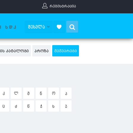
ᲠᲔᲒᲘᲡᲢᲠᲐᲪᲘᲐ
Search
ᲨᲔᲡᲕᲚᲐ
Ი
Ხ.Დ.Კ
ᲑᲘᲡ ᲙᲐᲢᲐᲚᲝᲒᲘ
ᲞᲠᲝᲖᲐ
ᲛᲔᲛᲣᲐᲠᲔᲑᲘ
Კ
Ლ
Მ
Ნ
Ო
Პ
Ც
Ძ
Წ
Ჭ
Ხ
Ჯ