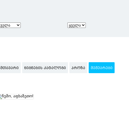
ᲛᲗᲐᲕᲐᲠᲘ
ᲬᲘᲒᲜᲔᲑᲘᲡ ᲙᲐᲢᲐᲚᲝᲒᲘ
ᲞᲠᲝᲖᲐ
ᲛᲔᲛᲣᲐᲠᲔᲑᲘ