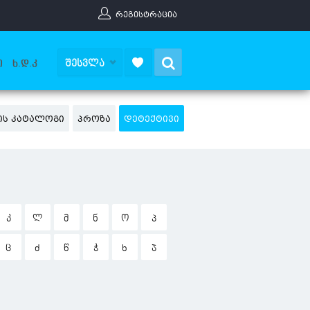
ᲠᲔᲒᲘᲡᲢᲠᲐᲪᲘᲐ
Search
ᲨᲔᲡᲕᲚᲐ
Ი
Ხ.Დ.Კ
ᲘᲡ ᲙᲐᲢᲐᲚᲝᲒᲘ
ᲞᲠᲝᲖᲐ
ᲓᲔᲢᲔᲥᲢᲘᲕᲘ
Კ
Ლ
Მ
Ნ
Ო
Პ
Ც
Ძ
Წ
Ჭ
Ხ
Ჯ