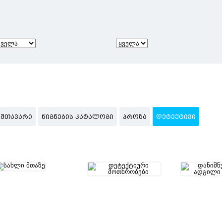
ᲛᲗᲐᲕᲐᲠᲘ
ᲬᲘᲒᲜᲔᲑᲘᲡ ᲙᲐᲢᲐᲚᲝᲒᲘ
ᲞᲠᲝᲖᲐ
ᲓᲔᲢᲔᲥᲢᲘᲕᲘ