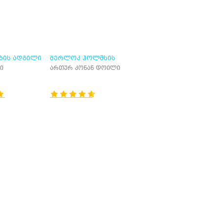
ᲑᲘᲡ ᲐᲓᲒᲘᲚᲘ
ᲨᲔᲠᲚᲝᲙ ᲰᲝᲚᲛᲡᲘᲡ
ᲗᲐᲕᲒᲐᲓᲐᲡᲐᲕᲐᲚᲘ
ი
ართურ კონან დოილი