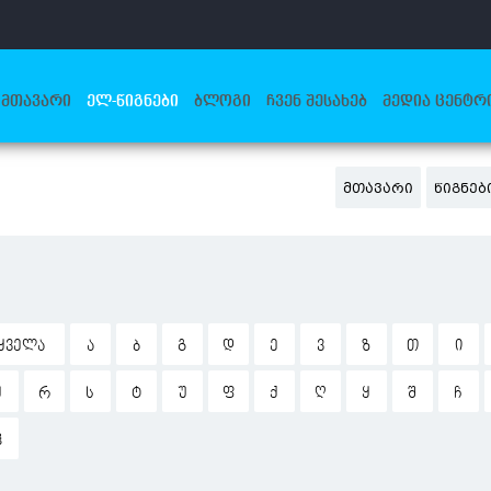
ᲛᲗᲐᲕᲐᲠᲘ
ᲔᲚ-ᲬᲘᲒᲜᲔᲑᲘ
ᲑᲚᲝᲒᲘ
ᲩᲕᲔᲜ ᲨᲔᲡᲐᲮᲔᲑ
ᲛᲔᲓᲘᲐ ᲪᲔᲜᲢᲠ
ᲛᲗᲐᲕᲐᲠᲘ
ᲬᲘᲒᲜᲔᲑ
ᲧᲕᲔᲚᲐ
Ა
Ბ
Გ
Დ
Ე
Ვ
Ზ
Თ
Ი
Ჟ
Რ
Ს
Ტ
Უ
Ფ
Ქ
Ღ
Ყ
Შ
Ჩ
Ჰ