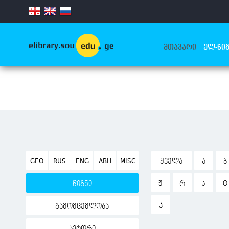
.
ᲛᲗᲐᲕᲐᲠᲘ
ᲔᲚ-ᲬᲘᲒ
GEO
RUS
ENG
ABH
MISC
ᲧᲕᲔᲚᲐ
Ა
Ბ
Ჟ
Რ
Ს
Ტ
წიგნი
Ჰ
გამომცემლობა