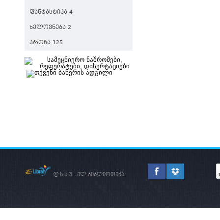
ᲤᲐᲜᲢᲐᲡᲢᲘᲙᲐ 4
ᲮᲔᲚᲝᲕᲜᲔᲑᲐ 2
ᲞᲠᲝᲖᲐ 125
© ს.ს.უ - ელ-ბიბლიოთეკა