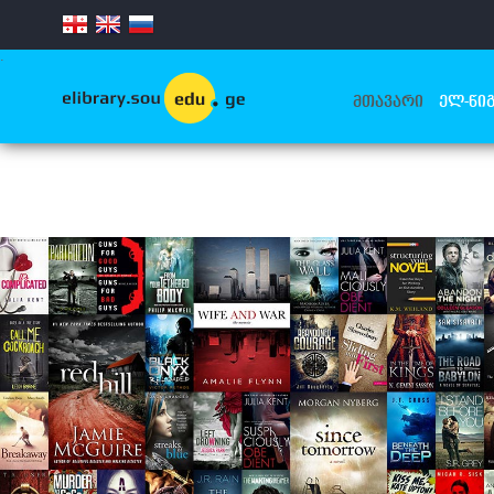
.
ᲛᲗᲐᲕᲐᲠᲘ
ᲔᲚ-ᲬᲘᲒ