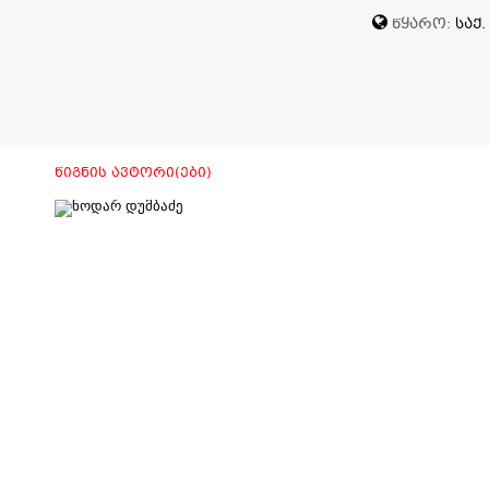
ᲬᲧᲐᲠᲝ:
ᲡᲐᲥ
ᲬᲘᲒᲜᲘᲡ ᲐᲕᲢᲝᲠᲘ(ᲔᲑᲘ)