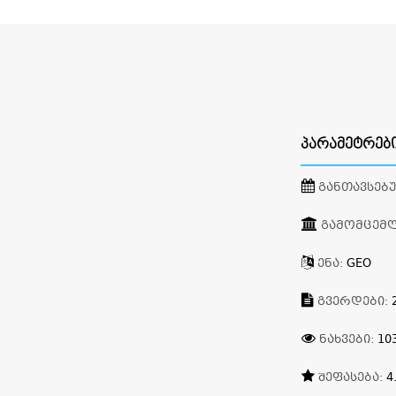
ᲞᲐᲠᲐᲛᲔᲢᲠᲔᲑ
ᲒᲐᲜᲗᲐᲕᲡᲔᲑ
ᲒᲐᲛᲝᲛᲪᲔᲛ
ᲔᲜᲐ:
GEO
ᲒᲕᲔᲠᲓᲔᲑᲘ:
ᲜᲐᲮᲕᲔᲑᲘ:
10
ᲨᲔᲤᲐᲡᲔᲑᲐ:
4