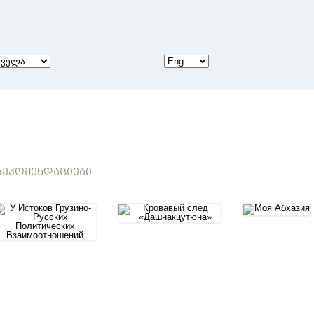
ᲔᲙᲝᲛᲔᲜᲓᲐᲪᲘᲔᲑᲘ