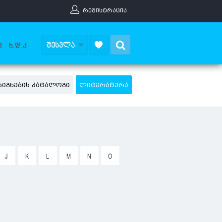
ᲠᲔᲒᲘᲡᲢᲠᲐᲪᲘᲐ
Search
ᲨᲔᲡᲕᲚᲐ
Ი
Ხ.Დ.Კ
ᲬᲘᲒᲜᲔᲑᲘᲡ ᲙᲐᲢᲐᲚᲝᲒᲘ
ᲚᲘᲢᲔᲠᲐᲢᲣᲠᲐ
J
K
L
M
N
O