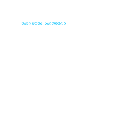
ᲨᲐᲕᲘ ᲖᲦᲕᲐ: ᲐᲑᲘᲝᲢᲣᲠᲘ
ᲓᲐ ᲑᲘᲝᲢᲣᲠᲘ
ᲞᲠᲝᲪᲔᲡᲔᲑᲘᲡ ᲓᲘᲜᲐᲛᲘᲙᲐ
ᲕᲚᲔᲕᲐ
ᲫᲕᲔᲚᲘ ᲘᲡᲢᲝᲠᲘᲘᲡ
ᲜᲐᲠᲙᲕᲔᲕᲔᲑᲘ