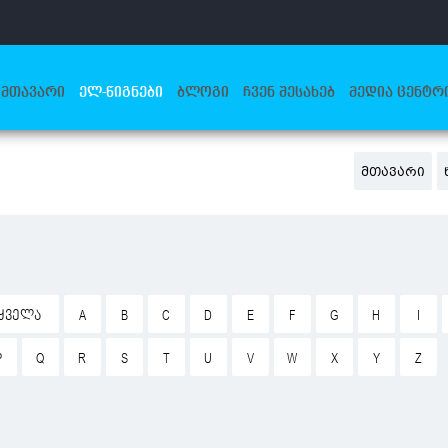
ᲛᲗᲐᲕᲐᲠᲘ
ᲔᲚ-ᲬᲘᲒᲜᲔᲑᲘ
ᲑᲚᲝᲒᲘ
ᲩᲕᲔᲜ ᲨᲔᲡᲐᲮᲔᲑ
ᲛᲔᲓᲘᲐ ᲪᲔᲜᲢᲠ
ᲛᲗᲐᲕᲐᲠᲘ
ᲧᲕᲔᲚᲐ
A
B
C
D
E
F
G
H
I
P
Q
R
S
T
U
V
W
X
Y
Z