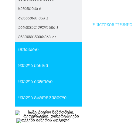
ᲡᲔᲛᲐᲜᲢᲘᲙᲐ 6
ᲐᲤᲮᲐᲖᲣᲠᲘ ᲔᲜᲐ 3
У ИСТОКОВ ГРУЗИНО-
ᲥᲐᲠᲗᲕᲔᲚᲝᲚᲝᲒᲘᲐ 3
РУССКИХ ПОЛИТИЧЕС
ВЗАИМООТНОШЕНИЙ
ᲔᲜᲐᲗᲛᲔᲪᲜᲘᲔᲠᲔᲑᲐ 27
მთავარი
ყველა ჟანრი
ყველა ავტორი
ყველა გამომცემელი
ᲨᲣᲐ ᲡᲐᲣᲙᲣᲜᲔᲔᲑᲘᲡ
ᲡᲐᲥᲐᲠᲗᲕᲔᲚᲝ