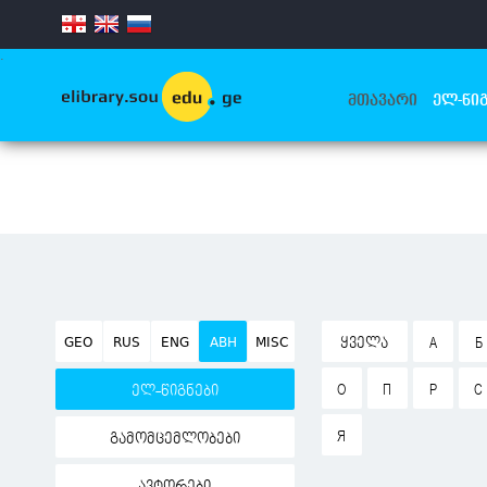
.
ᲛᲗᲐᲕᲐᲠᲘ
ᲔᲚ-ᲬᲘᲒ
GEO
RUS
ENG
ABH
MISC
ᲧᲕᲔᲚᲐ
А
Б
О
П
Р
С
ელ-წიგნები
Я
გამომცემლობები