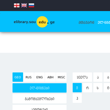
.
ᲛᲗᲐᲕᲐᲠᲘ
ᲔᲚ-ᲬᲘᲒ
GEO
RUS
ENG
ABH
MISC
ᲧᲕᲔᲚᲐ
Ა
Ბ
Ჟ
Რ
Ს
Ტ
ელ-წიგნები
Ჰ
გამომცემლობები