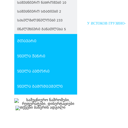
ᲡᲐᲛᲔᲪᲜᲘᲔᲠᲝ ᲜᲐᲨᲠᲝᲛᲔᲑᲘ 10
ᲡᲐᲛᲔᲪᲜᲘᲔᲠᲝ ᲡᲢᲐᲢᲘᲔᲑᲘ 2
ᲡᲐᲮᲔᲚᲛᲫᲦᲕᲜᲔᲚᲝᲔᲑᲘ 233
У ИСТОКОВ ГРУЗИНО-
РУССКИХ ПОЛИТИЧЕС
ᲘᲜᲙᲚᲣᲖᲘᲣᲠᲘ ᲒᲐᲜᲐᲗᲚᲔᲑᲐ 5
ВЗАИМООТНОШЕНИЙ
მთავარი
ყველა ჟანრი
ყველა ავტორი
ყველა გამომცემელი
ᲨᲣᲐ ᲡᲐᲣᲙᲣᲜᲔᲔᲑᲘᲡ
ᲡᲐᲥᲐᲠᲗᲕᲔᲚᲝ