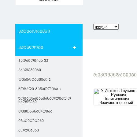
ავტორები
კატეგორიები
კატალოგი
ᲞᲔᲓᲐᲒᲝᲒᲘᲙᲐ 32
ᲐᲙᲐᲓᲔᲛᲘᲔᲑᲘ
ᲠᲔᲙᲝᲛᲔᲜᲓᲐᲪᲘᲔᲑᲘ
ᲓᲘᲡᲔᲠᲢᲐᲪᲘᲔᲑᲘ 2
ᲖᲝᲒᲐᲓᲘ ᲒᲐᲜᲐᲗᲚᲔᲑᲐ 2
ᲖᲝᲒᲐᲓᲡᲐᲒᲐᲜᲛᲐᲜᲐᲗᲚᲔᲑᲚᲝ
ᲡᲙᲝᲚᲔᲑᲘ
ᲗᲕᲘᲗᲒᲐᲜᲐᲗᲚᲔᲑᲐ
ᲘᲜᲡᲢᲘᲢᲣᲢᲔᲑᲘ
ᲙᲝᲚᲔᲯᲔᲑᲘ