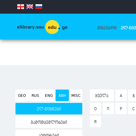
.
ᲛᲗᲐᲕᲐᲠᲘ
ᲔᲚ-ᲬᲘᲒ
GEO
RUS
ENG
ABH
MISC
ᲧᲕᲔᲚᲐ
А
Б
О
П
Р
С
ელ-წიგნები
Я
გამომცემლობები