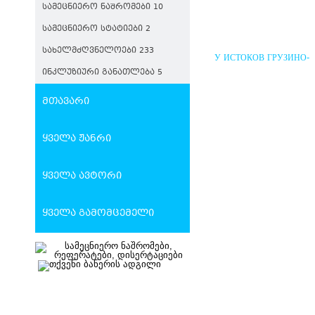
ᲡᲐᲛᲔᲪᲜᲘᲔᲠᲝ ᲜᲐᲨᲠᲝᲛᲔᲑᲘ 10
ᲡᲐᲛᲔᲪᲜᲘᲔᲠᲝ ᲡᲢᲐᲢᲘᲔᲑᲘ 2
ᲡᲐᲮᲔᲚᲛᲫᲦᲕᲜᲔᲚᲝᲔᲑᲘ 233
У ИСТОКОВ ГРУЗИНО-
РУССКИХ ПОЛИТИЧЕС
ᲘᲜᲙᲚᲣᲖᲘᲣᲠᲘ ᲒᲐᲜᲐᲗᲚᲔᲑᲐ 5
ВЗАИМООТНОШЕНИЙ
მთავარი
ყველა ჟანრი
ყველა ავტორი
ყველა გამომცემელი
ᲨᲣᲐ ᲡᲐᲣᲙᲣᲜᲔᲔᲑᲘᲡ
ᲡᲐᲥᲐᲠᲗᲕᲔᲚᲝ