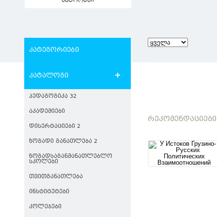
ავტორები
კატეგორიები
კატალოგი
ᲞᲔᲓᲐᲒᲝᲒᲘᲙᲐ 32
ᲐᲙᲐᲓᲔᲛᲘᲔᲑᲘ
ᲠᲔᲙᲝᲛᲔᲜᲓᲐᲪᲘᲔᲑᲘ
ᲓᲘᲡᲔᲠᲢᲐᲪᲘᲔᲑᲘ 2
ᲖᲝᲒᲐᲓᲘ ᲒᲐᲜᲐᲗᲚᲔᲑᲐ 2
ᲖᲝᲒᲐᲓᲡᲐᲒᲐᲜᲛᲐᲜᲐᲗᲚᲔᲑᲚᲝ
ᲡᲙᲝᲚᲔᲑᲘ
ᲗᲕᲘᲗᲒᲐᲜᲐᲗᲚᲔᲑᲐ
ᲘᲜᲡᲢᲘᲢᲣᲢᲔᲑᲘ
ᲙᲝᲚᲔᲯᲔᲑᲘ