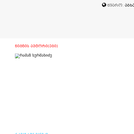
ᲬᲧᲐᲠᲝ:
ᲐᲑᲮ
ᲬᲘᲒᲜᲘᲡ ᲐᲕᲢᲝᲠᲘ(ᲔᲑᲘ)