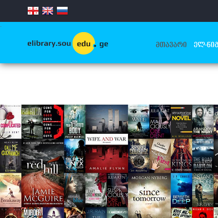
.
ᲛᲗᲐᲕᲐᲠᲘ
ᲔᲚ-ᲬᲘᲒ