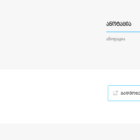
ᲐᲜᲝᲢᲐᲪᲘᲐ
ანოტაცია
გადმოწ