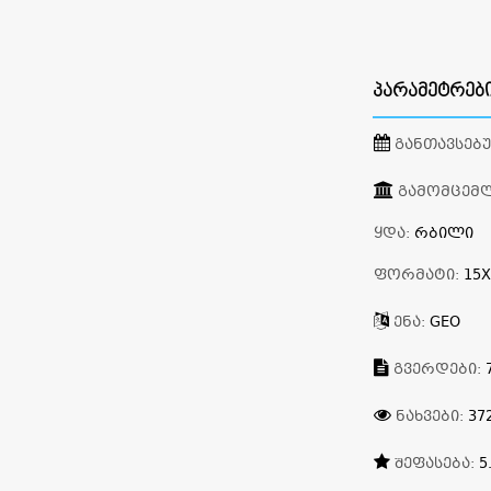
ᲞᲐᲠᲐᲛᲔᲢᲠᲔᲑ
ᲒᲐᲜᲗᲐᲕᲡᲔᲑ
ᲒᲐᲛᲝᲛᲪᲔᲛ
ᲧᲓᲐ:
ᲠᲑᲘᲚᲘ
ᲤᲝᲠᲛᲐᲢᲘ:
15X
ᲔᲜᲐ:
GEO
ᲒᲕᲔᲠᲓᲔᲑᲘ:
ᲜᲐᲮᲕᲔᲑᲘ:
37
ᲨᲔᲤᲐᲡᲔᲑᲐ:
5