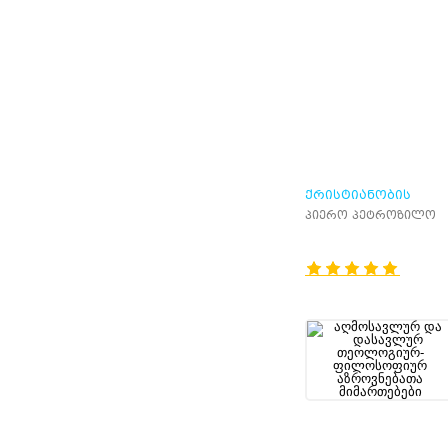
ᲥᲠᲘᲡᲢᲘᲐᲜᲝᲑᲘᲡ
ᲚᲔᲥᲡᲘᲙᲝᲜᲘ
პიერო პეტროზილო