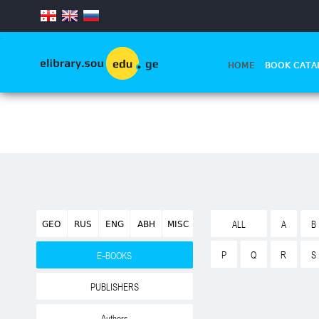
.
HOME
BOOK CATA
GEO
RUS
ENG
ABH
MISC
ALL
A
B
P
Q
R
S
E-BOOKS
PUBLISHERS