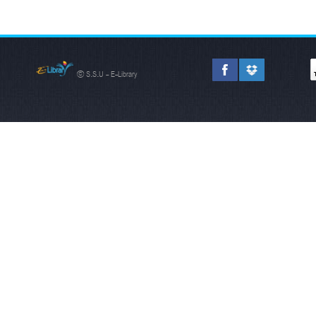
© S.S.U - E-Library