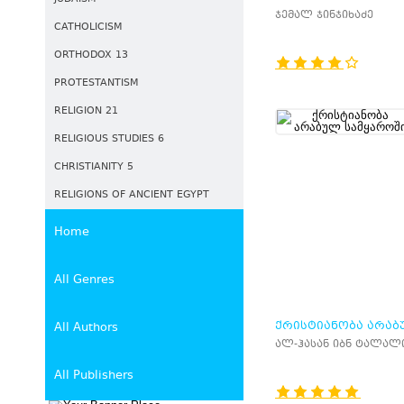
ᲛᲔᲪᲜᲘᲔᲠᲔᲑᲐ
ჯემალ ჯინჯიხაძე
CATHOLICISM
ORTHODOX 13
PROTESTANTISM
RELIGION 21
RELIGIOUS STUDIES 6
CHRISTIANITY 5
RELIGIONS OF ANCIENT EGYPT
Home
All Genres
ᲥᲠᲘᲡᲢᲘᲐᲜᲝᲑᲐ ᲐᲠᲐ
All Authors
ᲡᲐᲛᲧᲐᲠᲝᲨᲘ
ალ-ჰასან იბნ ტალალ
All Publishers