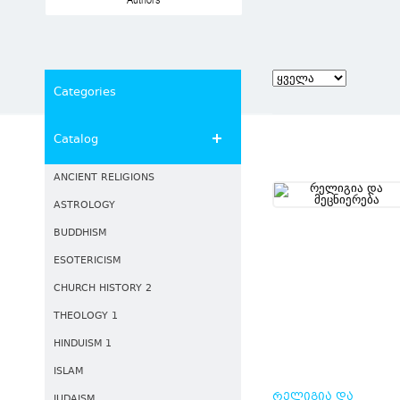
Authors
Categories
Catalog
ANCIENT RELIGIONS
ASTROLOGY
BUDDHISM
ESOTERICISM
CHURCH HISTORY 2
THEOLOGY 1
HINDUISM 1
ISLAM
ᲠᲔᲚᲘᲒᲘᲐ ᲓᲐ
JUDAISM