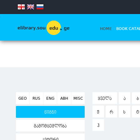
.
HOME
BOOK CATA
GEO
RUS
ENG
ABH
MISC
ᲧᲕᲔᲚᲐ
Ა
Ბ
Ჟ
Რ
Ს
Ტ
წიგნი
Ჰ
გამომცემლობა