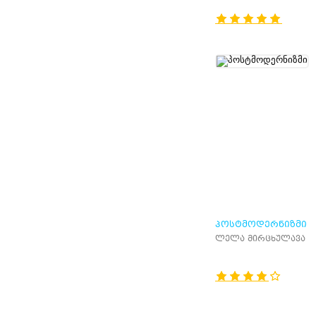
ᲞᲝᲡᲢᲛᲝᲓᲔᲠᲜᲘᲖᲛᲘ
ლელა მირცხულავა