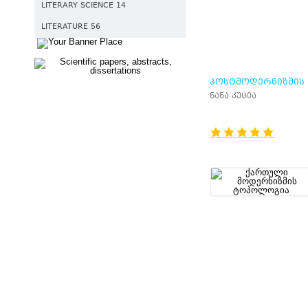
LITERARY SCIENCE 14
LITERATURE 56
ᲞᲝᲡᲢᲛᲝᲓᲔᲠᲜᲘᲖᲛᲘᲡ
ᲔᲡᲔᲘᲡᲢᲣᲠᲘ ᲜᲐᲠᲐᲢᲘ
ნანა კუცია