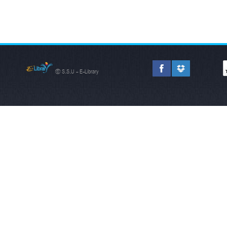
© S.S.U - E-Library