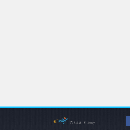
© S.S.U - E-Library