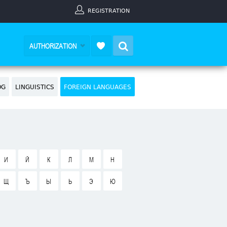
REGISTRATION
Search
AUTHORIZATION
OG
LINGUISTICS
FOREIGN LANGUAGES
И
Й
К
Л
М
Н
Щ
Ъ
Ы
Ь
Э
Ю