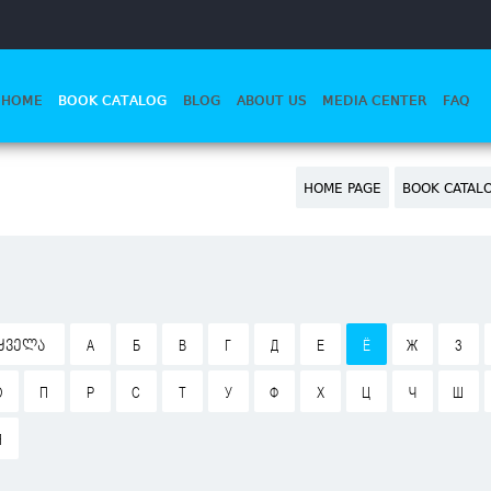
HOME
BOOK CATALOG
BLOG
ABOUT US
MEDIA CENTER
FAQ
HOME PAGE
BOOK CATAL
ᲧᲕᲔᲚᲐ
А
Б
В
Г
Д
Е
Ё
Ж
З
О
П
Р
С
Т
У
Ф
Х
Ц
Ч
Ш
Я