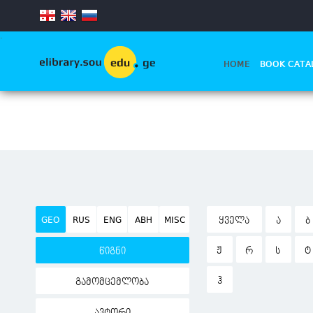
.
HOME
BOOK CATA
GEO
RUS
ENG
ABH
MISC
ᲧᲕᲔᲚᲐ
Ა
Ბ
Ჟ
Რ
Ს
Ტ
წიგნი
Ჰ
გამომცემლობა