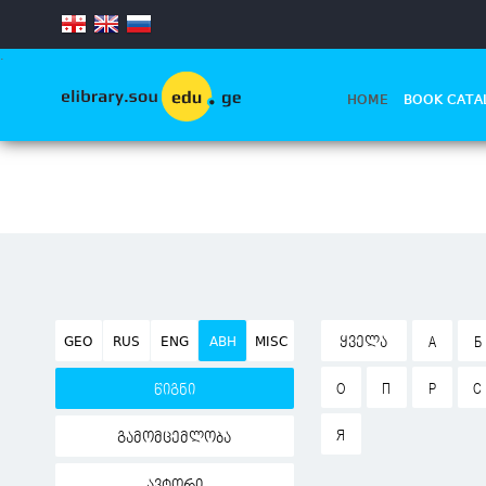
.
HOME
BOOK CATA
GEO
RUS
ENG
ABH
MISC
ᲧᲕᲔᲚᲐ
А
Б
О
П
Р
С
წიგნი
Я
გამომცემლობა