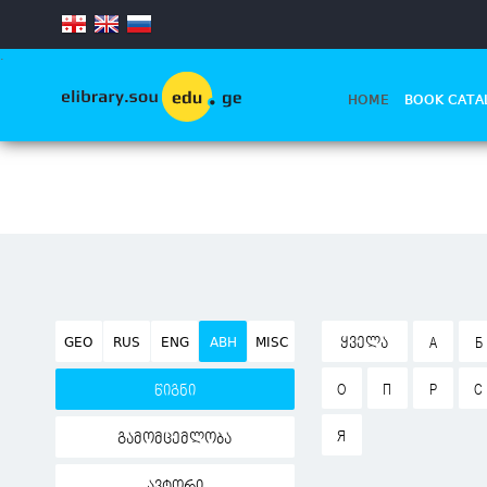
.
HOME
BOOK CATA
GEO
RUS
ENG
ABH
MISC
ᲧᲕᲔᲚᲐ
А
Б
О
П
Р
С
წიგნი
Я
გამომცემლობა