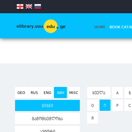
.
HOME
BOOK CATA
GEO
RUS
ENG
ABH
MISC
ᲧᲕᲔᲚᲐ
А
Б
О
П
Р
С
წიგნი
Я
გამომცემლობა