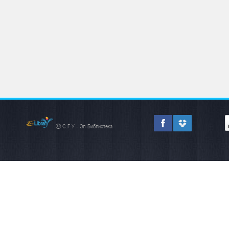
© С.Г.У - Эл-Библиотека