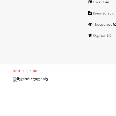
Язык:
Geo
Количество ст
Просмотры:
5
Оценки:
5.0
АВТОР(Ы) КНИГ