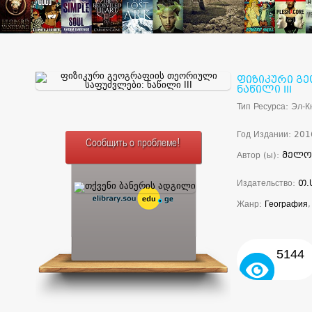
ფიზიკური გ
ნაწილი III
Тип Ресурса: Эл-К
Год Издании: 201
Сообщить о проблеме!
Автор (ы):
მელო
Издательство:
თ.
Жанр:
География
5144