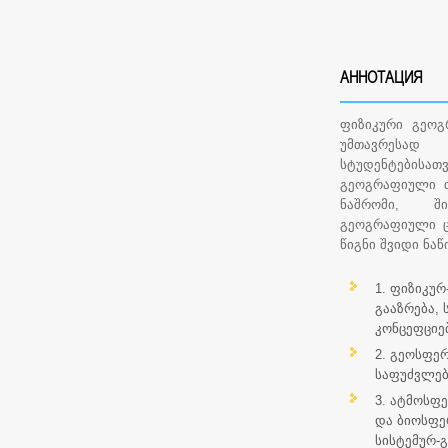
АННОТАЦИЯ
ფიზიკური გეოგ
უმთავრესად
სტუდენტებისა
გეოგრაფიული თ
ნაშრომი, ში
გეოგრაფიული ც
წიგნი შვიდი ნაწ
1. ფიზიკუ
გააზრება,
კონცეფციებ
2. გეოსფე
საფუძვლებ
3. ატმოს
და ბიოსფე
სისტემურ-