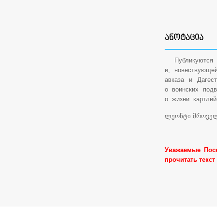
ᲐᲜᲝᲢᲐᲪᲘᲐ
Публикуются от
и, новествующе
авказа и Дагес
о воинских подв
о жизни картлий
ლეონტი მროველ
Уважаемые Посе
прочитать текст