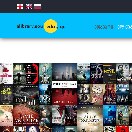
.
ᲛᲗᲐᲕᲐᲠᲘ
ᲔᲚ-ᲬᲘᲒ