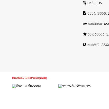
ᲔᲜᲐ:
RUS
ᲒᲕᲔᲠᲓᲔᲑᲘ:
ᲜᲐᲮᲕᲔᲑᲘ:
45
ᲨᲔᲤᲐᲡᲔᲑᲐ:
5
ᲬᲧᲐᲠᲝ:
АБХ
ᲬᲘᲒᲜᲘᲡ ᲐᲕᲢᲝᲠᲘ(ᲔᲑᲘ)