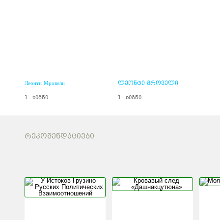
Леонти Мровели
ლეონტი მროველი
1 - წიგნი
1 - წიგნი
ᲠᲔᲙᲝᲛᲔᲜᲓᲐᲪᲘᲔᲑᲘ
У ИСТОКОВ
КРОВАВЫ
ГРУЗИНО-РУССКИХ
«ДАШНА
ПОЛИТИЧЕСКИХ
ВЗАИМООТНОШЕНИЙ