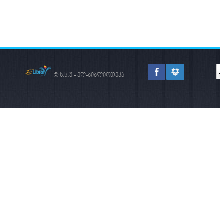
© ს.ს.უ - ელ-ბიბლიოთეკა