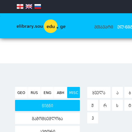
.
ᲛᲗᲐᲕᲐᲠᲘ
ᲔᲚ-ᲬᲘᲒ
GEO
RUS
ENG
ABH
MISC
ᲧᲕᲔᲚᲐ
Ა
Ბ
Ჟ
Რ
Ს
Ტ
წიგნი
Ჰ
გამომცემლობა