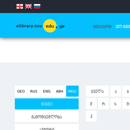
.
ᲛᲗᲐᲕᲐᲠᲘ
ᲔᲚ-ᲬᲘᲒ
GEO
RUS
ENG
ABH
MISC
ᲧᲕᲔᲚᲐ
Ა
Ბ
Ჟ
Რ
Ს
Ტ
წიგნი
Ჰ
გამომცემლობა