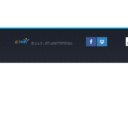
© ს.ს.უ - ელ-ბიბლიოთეკა