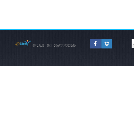
© ს.ს.უ - ელ-ბიბლიოთეკა