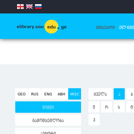
.
ᲛᲗᲐᲕᲐᲠᲘ
ᲔᲚ-ᲬᲘᲒ
GEO
RUS
ENG
ABH
MISC
ᲧᲕᲔᲚᲐ
Ა
Ბ
Ჟ
Რ
Ს
Ტ
წიგნი
Ჰ
გამომცემლობა