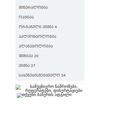
ᲛᲘᲜᲔᲠᲐᲚᲝᲒᲘᲐ
ᲝᲞᲢᲘᲙᲐ
ᲝᲠᲒᲐᲜᲣᲚᲘ ᲥᲘᲛᲘᲐ 4
ᲞᲐᲚᲔᲝᲜᲢᲝᲚᲝᲒᲘᲐ
ᲞᲚᲐᲜᲔᲢᲝᲚᲝᲒᲘᲐ
ᲤᲘᲖᲘᲙᲐ 20
ᲥᲘᲛᲘᲐ 27
ᲡᲐᲑᲣᲜᲔᲑᲘᲡᲛᲔᲢᲧᲕᲔᲚᲝ 54