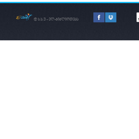
© ს.ს.უ - ელ-ბიბლიოთეკა