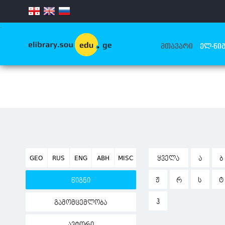
.
ᲛᲗᲐᲕᲐᲠᲘ
ᲔᲚ-ᲬᲘᲒ
GEO
RUS
ENG
ABH
MISC
ᲧᲕᲔᲚᲐ
Ა
Ბ
Ჟ
Რ
Ს
Ტ
წიგნი
Ჰ
გამომცემლობა