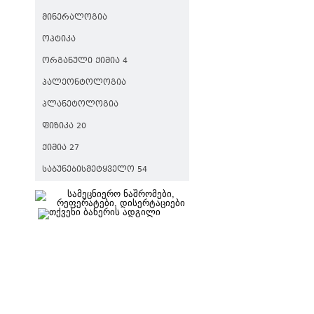
ᲛᲘᲜᲔᲠᲐᲚᲝᲒᲘᲐ
ᲝᲞᲢᲘᲙᲐ
ᲝᲠᲒᲐᲜᲣᲚᲘ ᲥᲘᲛᲘᲐ 4
ᲞᲐᲚᲔᲝᲜᲢᲝᲚᲝᲒᲘᲐ
ᲞᲚᲐᲜᲔᲢᲝᲚᲝᲒᲘᲐ
ᲤᲘᲖᲘᲙᲐ 20
ᲥᲘᲛᲘᲐ 27
ᲡᲐᲑᲣᲜᲔᲑᲘᲡᲛᲔᲢᲧᲕᲔᲚᲝ 54