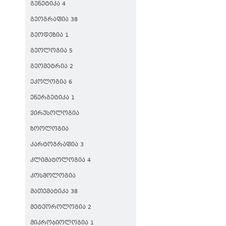
ᲒᲔᲜᲔᲢᲘᲙᲐ 4
ᲒᲔᲝᲒᲠᲐᲤᲘᲐ 38
ᲒᲔᲝᲓᲔᲖᲘᲐ 1
ᲒᲔᲝᲚᲝᲒᲘᲐ 5
ᲒᲔᲝᲛᲔᲢᲠᲘᲐ 2
ᲔᲙᲝᲚᲝᲒᲘᲐ 6
ᲔᲜᲔᲠᲒᲔᲢᲘᲙᲐ 1
ᲕᲘᲠᲣᲡᲝᲚᲝᲒᲘᲐ
ᲖᲝᲝᲚᲝᲒᲘᲐ
ᲙᲐᲠᲢᲝᲒᲠᲐᲤᲘᲐ 3
ᲙᲚᲘᲛᲐᲢᲝᲚᲝᲒᲘᲐ 4
ᲙᲝᲡᲛᲝᲚᲝᲒᲘᲐ
ᲛᲐᲗᲔᲛᲐᲢᲘᲙᲐ 38
ᲛᲔᲢᲔᲝᲠᲝᲚᲝᲒᲘᲐ 2
ᲛᲘᲙᲠᲝᲑᲘᲝᲚᲝᲒᲘᲐ 1