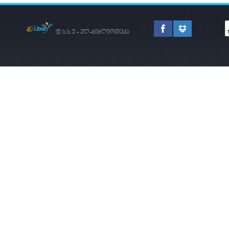
© ს.ს.უ - ელ-ბიბლიოთეკა