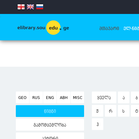
.
ᲛᲗᲐᲕᲐᲠᲘ
ᲔᲚ-ᲬᲘᲒ
GEO
RUS
ENG
ABH
MISC
ᲧᲕᲔᲚᲐ
Ა
Ბ
Ჟ
Რ
Ს
Ტ
წიგნი
Ჰ
გამომცემლობა