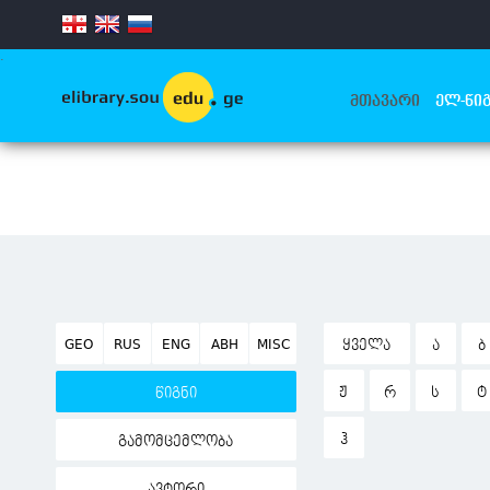
.
ᲛᲗᲐᲕᲐᲠᲘ
ᲔᲚ-ᲬᲘᲒ
GEO
RUS
ENG
ABH
MISC
ᲧᲕᲔᲚᲐ
Ა
Ბ
Ჟ
Რ
Ს
Ტ
წიგნი
Ჰ
გამომცემლობა