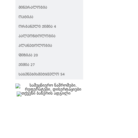
ᲛᲘᲜᲔᲠᲐᲚᲝᲒᲘᲐ
ᲝᲞᲢᲘᲙᲐ
ᲝᲠᲒᲐᲜᲣᲚᲘ ᲥᲘᲛᲘᲐ 4
ᲞᲐᲚᲔᲝᲜᲢᲝᲚᲝᲒᲘᲐ
ᲞᲚᲐᲜᲔᲢᲝᲚᲝᲒᲘᲐ
ᲤᲘᲖᲘᲙᲐ 20
ᲥᲘᲛᲘᲐ 27
ᲡᲐᲑᲣᲜᲔᲑᲘᲡᲛᲔᲢᲧᲕᲔᲚᲝ 54