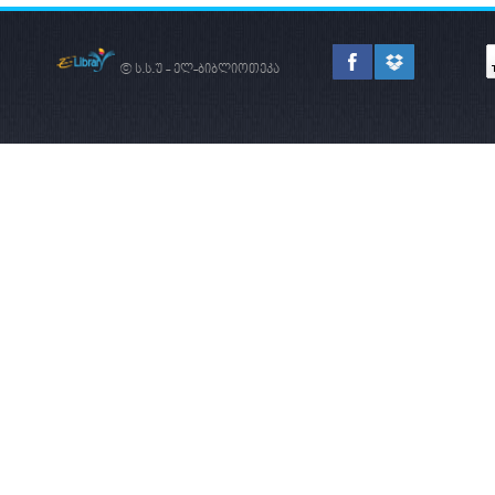
© ს.ს.უ - ელ-ბიბლიოთეკა