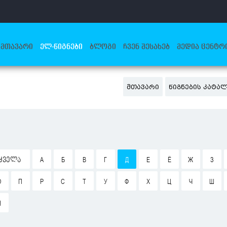
ᲛᲗᲐᲕᲐᲠᲘ
ᲔᲚ-ᲬᲘᲒᲜᲔᲑᲘ
ᲑᲚᲝᲒᲘ
ᲩᲕᲔᲜ ᲨᲔᲡᲐᲮᲔᲑ
ᲛᲔᲓᲘᲐ ᲪᲔᲜᲢᲠ
ᲛᲗᲐᲕᲐᲠᲘ
ᲬᲘᲒᲜᲔᲑᲘᲡ ᲙᲐᲢᲐ
ᲧᲕᲔᲚᲐ
А
Б
В
Г
Д
Е
Ё
Ж
З
О
П
Р
С
Т
У
Ф
Х
Ц
Ч
Ш
Я