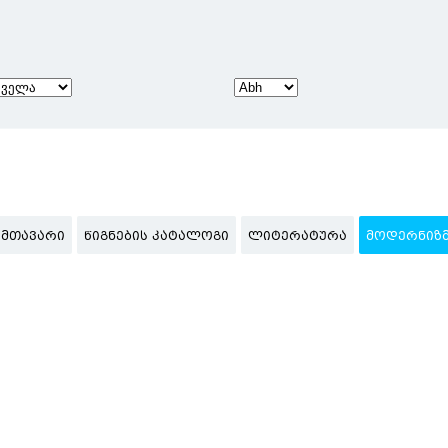
ᲛᲗᲐᲕᲐᲠᲘ
ᲬᲘᲒᲜᲔᲑᲘᲡ ᲙᲐᲢᲐᲚᲝᲒᲘ
ᲚᲘᲢᲔᲠᲐᲢᲣᲠᲐ
ᲛᲝᲓᲔᲠᲜᲘᲖ