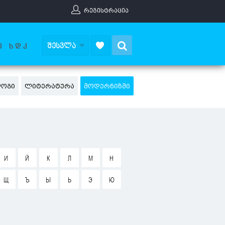
ᲠᲔᲒᲘᲡᲢᲠᲐᲪᲘᲐ
Search
ᲨᲔᲡᲕᲚᲐ
Ი
Ხ.Დ.Კ
ᲚᲝᲒᲘ
ᲚᲘᲢᲔᲠᲐᲢᲣᲠᲐ
ᲛᲝᲓᲔᲠᲜᲘᲖᲛᲘ
И
Й
К
Л
М
Н
Щ
Ъ
Ы
Ь
Э
Ю