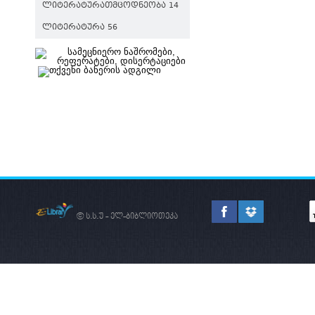
ᲚᲘᲢᲔᲠᲐᲢᲣᲠᲐᲗᲛᲪᲝᲓᲜᲔᲝᲑᲐ 14
ᲚᲘᲢᲔᲠᲐᲢᲣᲠᲐ 56
© ს.ს.უ - ელ-ბიბლიოთეკა