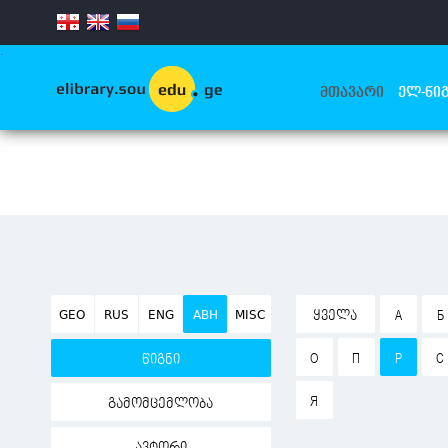
.
ᲛᲗᲐᲕᲐᲠᲘ
ᲔᲚ-ᲬᲘᲒ
GEO
RUS
ENG
ABH
MISC
ᲧᲕᲔᲚᲐ
А
Б
О
П
Р
С
წიგნი
Я
გამომცემლობა