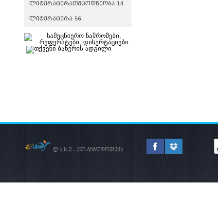
ᲚᲘᲢᲔᲠᲐᲢᲣᲠᲐᲗᲛᲪᲝᲓᲜᲔᲝᲑᲐ 14
ᲚᲘᲢᲔᲠᲐᲢᲣᲠᲐ 56
© ს.ს.უ - ელ-ბიბლიოთეკა