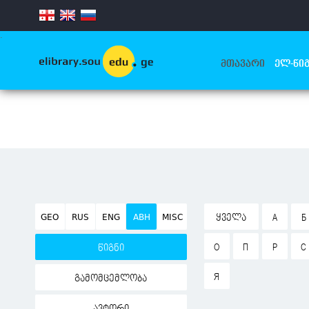
.
ᲛᲗᲐᲕᲐᲠᲘ
ᲔᲚ-ᲬᲘᲒ
GEO
RUS
ENG
ABH
MISC
ᲧᲕᲔᲚᲐ
А
Б
О
П
Р
С
წიგნი
Я
გამომცემლობა