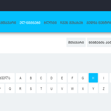
ᲛᲗᲐᲕᲐᲠᲘ
ᲔᲚ-ᲬᲘᲒᲜᲔᲑᲘ
ᲑᲚᲝᲒᲘ
ᲩᲕᲔᲜ ᲨᲔᲡᲐᲮᲔᲑ
ᲛᲔᲓᲘᲐ ᲪᲔᲜᲢᲠ
ᲛᲗᲐᲕᲐᲠᲘ
ᲬᲘᲒᲜᲔᲑᲘᲡ Კ
ᲧᲕᲔᲚᲐ
A
B
C
D
E
F
G
H
I
P
Q
R
S
T
U
V
W
X
Y
Z