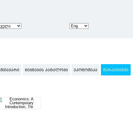
ᲛᲗᲐᲕᲐᲠᲘ
ᲬᲘᲒᲜᲔᲑᲘᲡ ᲙᲐᲢᲐᲚᲝᲒᲘ
ᲔᲙᲝᲜᲝᲛᲘᲙᲐ
ᲛᲐᲠᲙᲔᲢᲘᲜᲒᲘ