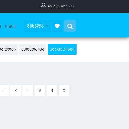
ᲠᲔᲒᲘᲡᲢᲠᲐᲪᲘᲐ
Search
ᲨᲔᲡᲕᲚᲐ
Ი
Ხ.Დ.Კ
ᲐᲢᲐᲚᲝᲒᲘ
ᲔᲙᲝᲜᲝᲛᲘᲙᲐ
ᲛᲐᲠᲙᲔᲢᲘᲜᲒᲘ
J
K
L
M
N
O