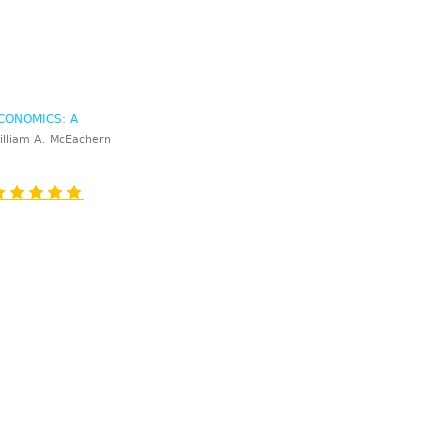
CONOMICS: A
ONTEMPORARY
illiam A. McEachern
NTRODUCTION, 7/E