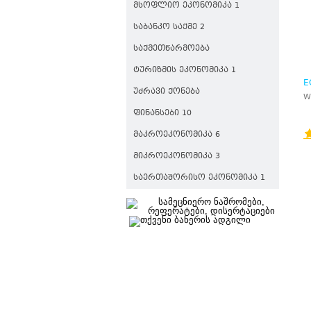
ᲛᲡᲝᲤᲚᲘᲝ ᲔᲙᲝᲜᲝᲛᲘᲙᲐ 1
ᲡᲐᲑᲐᲜᲙᲝ ᲡᲐᲥᲛᲔ 2
ᲡᲐᲥᲛᲔᲗᲬᲐᲠᲛᲝᲔᲑᲐ
ᲢᲣᲠᲘᲖᲛᲘᲡ ᲔᲙᲝᲜᲝᲛᲘᲙᲐ 1
E
ᲣᲫᲠᲐᲕᲘ ᲥᲝᲜᲔᲑᲐ
C
W
I
ᲤᲘᲜᲐᲜᲡᲔᲑᲘ 10
ᲛᲐᲙᲠᲝᲔᲙᲝᲜᲝᲛᲘᲙᲐ 6
ᲛᲘᲙᲠᲝᲔᲙᲝᲜᲝᲛᲘᲙᲐ 3
ᲡᲐᲔᲠᲗᲐᲨᲝᲠᲘᲡᲝ ᲔᲙᲝᲜᲝᲛᲘᲙᲐ 1