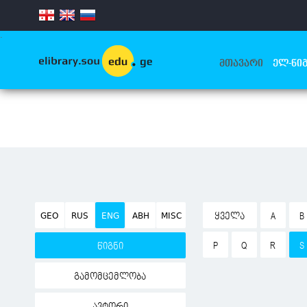
.
ᲛᲗᲐᲕᲐᲠᲘ
ᲔᲚ-ᲬᲘᲒ
GEO
RUS
ENG
ABH
MISC
ᲧᲕᲔᲚᲐ
A
B
P
Q
R
S
წიგნი
გამომცემლობა