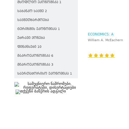
ᲛᲡᲝᲤᲚᲘᲝ ᲔᲙᲝᲜᲝᲛᲘᲙᲐ 1
ᲡᲐᲑᲐᲜᲙᲝ ᲡᲐᲥᲛᲔ 2
ᲡᲐᲥᲛᲔᲗᲬᲐᲠᲛᲝᲔᲑᲐ
ᲢᲣᲠᲘᲖᲛᲘᲡ ᲔᲙᲝᲜᲝᲛᲘᲙᲐ 1
ECONOMICS: A
ᲣᲫᲠᲐᲕᲘ ᲥᲝᲜᲔᲑᲐ
CONTEMPORARY
William A. McEachern
INTRODUCTION, 7/E
ᲤᲘᲜᲐᲜᲡᲔᲑᲘ 10
ᲛᲐᲙᲠᲝᲔᲙᲝᲜᲝᲛᲘᲙᲐ 6
ᲛᲘᲙᲠᲝᲔᲙᲝᲜᲝᲛᲘᲙᲐ 3
ᲡᲐᲔᲠᲗᲐᲨᲝᲠᲘᲡᲝ ᲔᲙᲝᲜᲝᲛᲘᲙᲐ 1