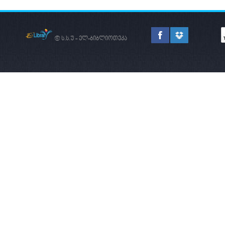
© ს.ს.უ - ელ-ბიბლიოთეკა