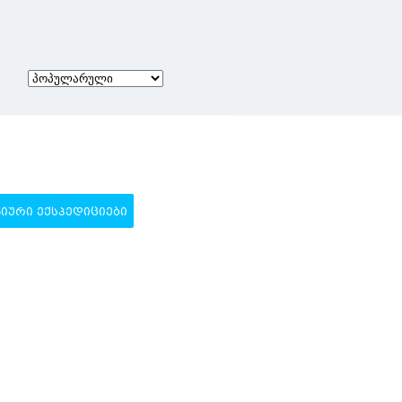
ᲣᲠᲘ ᲔᲥᲡᲞᲔᲓᲘᲪᲘᲔᲑᲘ