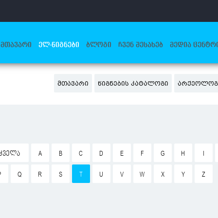
ᲛᲗᲐᲕᲐᲠᲘ
ᲔᲚ-ᲬᲘᲒᲜᲔᲑᲘ
ᲑᲚᲝᲒᲘ
ᲩᲕᲔᲜ ᲨᲔᲡᲐᲮᲔᲑ
ᲛᲔᲓᲘᲐ ᲪᲔᲜᲢᲠ
ᲛᲗᲐᲕᲐᲠᲘ
ᲬᲘᲒᲜᲔᲑᲘᲡ ᲙᲐᲢᲐᲚᲝᲒᲘ
ᲐᲠᲥᲔᲝᲚᲝᲒ
ᲧᲕᲔᲚᲐ
A
B
C
D
E
F
G
H
I
P
Q
R
S
T
U
V
W
X
Y
Z