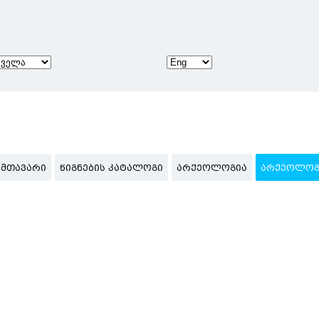
ᲛᲗᲐᲕᲐᲠᲘ
ᲬᲘᲒᲜᲔᲑᲘᲡ ᲙᲐᲢᲐᲚᲝᲒᲘ
ᲐᲠᲥᲔᲝᲚᲝᲒᲘᲐ
ᲐᲠᲥᲔᲝᲚᲝᲒᲘ