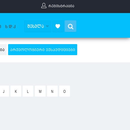
ᲠᲔᲒᲘᲡᲢᲠᲐᲪᲘᲐ
Search
ᲨᲔᲡᲕᲚᲐ
Ი
Ხ.Დ.Კ
ᲘᲐ
ᲐᲠᲥᲔᲝᲚᲝᲒᲘᲣᲠᲘ ᲔᲥᲡᲞᲔᲓᲘᲪᲘᲔᲑᲘ
J
K
L
M
N
O