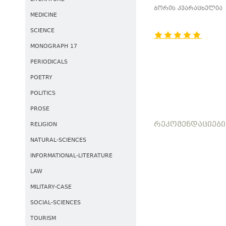
ᲒᲐᲛᲝᲣᲪᲮᲐᲓᲔᲑᲔᲚᲘ Ო
ბორის კვარაცხელია
MEDICINE
ᲡᲐᲥᲐᲠᲗᲕᲔᲚᲝᲡ
ᲡᲐᲮᲔᲚᲛᲬᲘᲤᲝᲡ
SCIENCE
ᲬᲘᲜᲐᲐᲦᲛᲓᲔᲒ
MONOGRAPH 17
PERIODICALS
POETRY
POLITICS
PROSE
ᲠᲔᲙᲝᲛᲔᲜᲓᲐᲪᲘᲔᲑᲘ
RELIGION
NATURAL-SCIENCES
INFORMATIONAL-LITERATURE
LAW
MILITARY-CASE
SOCIAL-SCIENCES
TOURISM