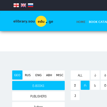
.
HOME
BOOK CATA
GEO
RUS
ENG
ABH
MISC
ALL
Ა
Ბ
Ჟ
Რ
Ს
Ტ
E-BOOKS
Ჰ
PUBLISHERS