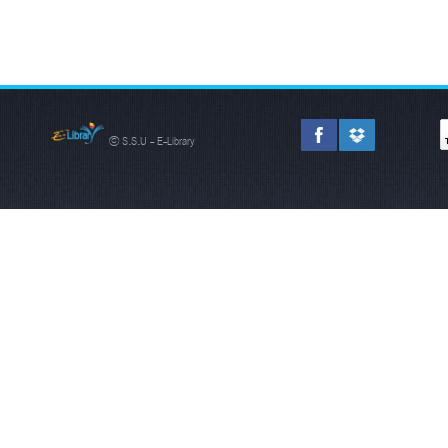
© S.S.U - E-Library