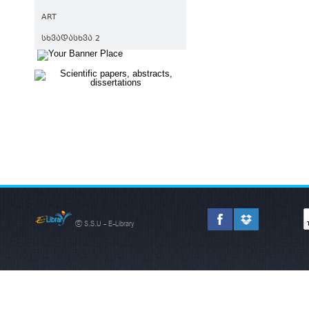
ART
ᲡᲮᲕᲐᲓᲐᲡᲮᲕᲐ 2
© S.S.U - E-Library