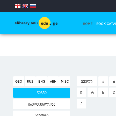
.
HOME
BOOK CATA
GEO
RUS
ENG
ABH
MISC
ᲧᲕᲔᲚᲐ
Ა
Ბ
Ჟ
Რ
Ს
Ტ
წიგნი
Ჰ
გამომცემლობა