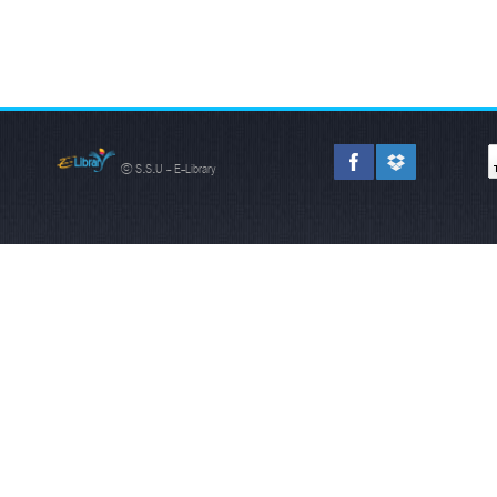
© S.S.U - E-Library