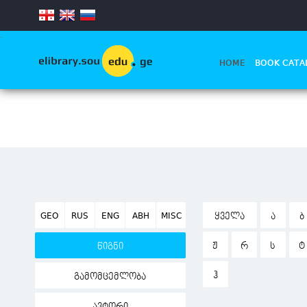
.
HOME
BOOK CATA
GEO
RUS
ENG
ABH
MISC
ᲧᲕᲔᲚᲐ
Ა
Ბ
Ჟ
Რ
Ს
Ტ
წიგნი
Ჰ
გამომცემლობა