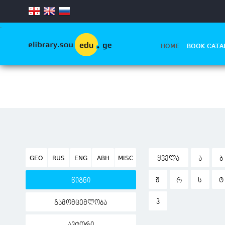
.
HOME
BOOK CATA
GEO
RUS
ENG
ABH
MISC
ᲧᲕᲔᲚᲐ
Ა
Ბ
Ჟ
Რ
Ს
Ტ
წიგნი
Ჰ
გამომცემლობა