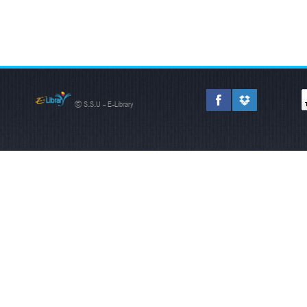
© S.S.U - E-Library