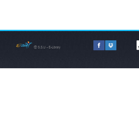
© S.S.U - E-Library