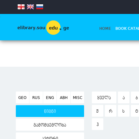
.
HOME
BOOK CATA
GEO
RUS
ENG
ABH
MISC
ᲧᲕᲔᲚᲐ
Ა
Ბ
Ჟ
Რ
Ს
Ტ
წიგნი
Ჰ
გამომცემლობა