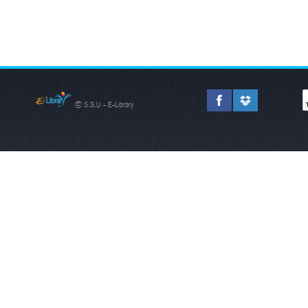
© S.S.U - E-Library