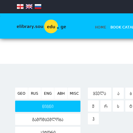
.
HOME
BOOK CATA
GEO
RUS
ENG
ABH
MISC
ᲧᲕᲔᲚᲐ
Ა
Ბ
Ჟ
Რ
Ს
Ტ
წიგნი
Ჰ
გამომცემლობა