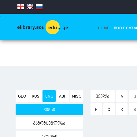
.
HOME
BOOK CATA
GEO
RUS
ENG
ABH
MISC
ᲧᲕᲔᲚᲐ
A
B
P
Q
R
S
წიგნი
გამომცემლობა