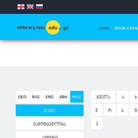
.
HOME
BOOK CATA
GEO
RUS
ENG
ABH
MISC
ᲧᲕᲔᲚᲐ
Ა
Ბ
Ჟ
Რ
Ს
Ტ
წიგნი
Ჰ
გამომცემლობა