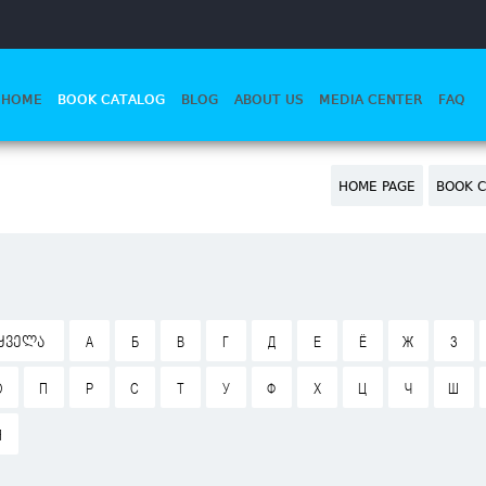
HOME
BOOK CATALOG
BLOG
ABOUT US
MEDIA CENTER
FAQ
HOME PAGE
BOOK C
ᲧᲕᲔᲚᲐ
А
Б
В
Г
Д
Е
Ё
Ж
З
О
П
Р
С
Т
У
Ф
Х
Ц
Ч
Ш
Я