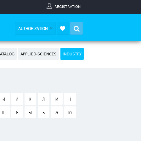
REGISTRATION
Search
AUTHORIZATION
ATALOG
APPLIED-SCIENCES
INDUSTRY
И
Й
К
Л
М
Н
Щ
Ъ
Ы
Ь
Э
Ю