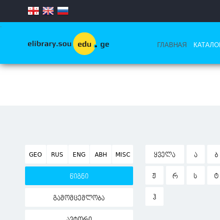
.
ГЛАВНАЯ
КАТАЛО
GEO
RUS
ENG
ABH
MISC
ᲧᲕᲔᲚᲐ
Ა
Ბ
Ჟ
Რ
Ს
Ტ
წიგნი
Ჰ
გამომცემლობა