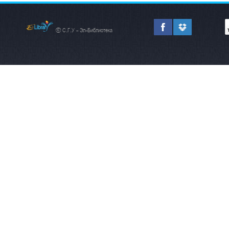
© С.Г.У - Эл-Библиотека