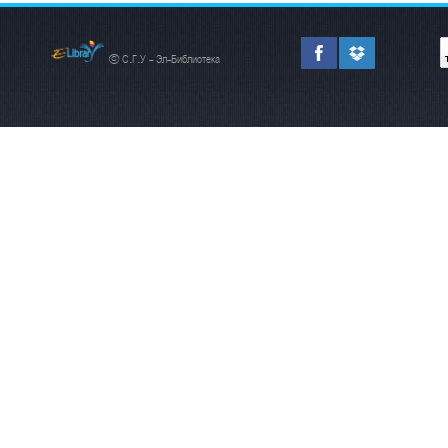
© С.Г.У - Эл-Библиотека