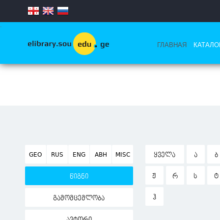
.
ГЛАВНАЯ
КАТАЛО
GEO
RUS
ENG
ABH
MISC
ᲧᲕᲔᲚᲐ
Ა
Ბ
Ჟ
Რ
Ს
Ტ
წიგნი
Ჰ
გამომცემლობა