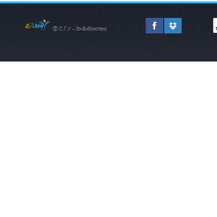
© С.Г.У - Эл-Библиотека