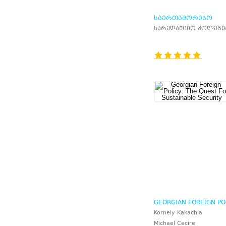
ᲡᲐᲔᲠᲗᲐᲨᲝᲠᲘᲡᲝ
ᲞᲝᲚᲘᲢᲘᲙᲐ
სარედაქციო კოლეგი
GEORGIAN FOREIGN POL
THE QUEST FOR
Kornely Kakachia
SUSTAINABLE SECURIT
Michael Cecire