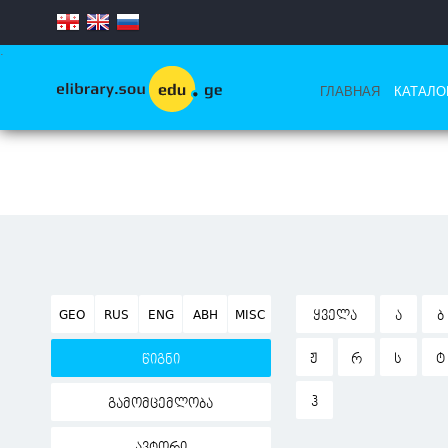
.
ГЛАВНАЯ
КАТАЛО
GEO
RUS
ENG
ABH
MISC
ᲧᲕᲔᲚᲐ
Ა
Ბ
Ჟ
Რ
Ს
Ტ
წიგნი
Ჰ
გამომცემლობა