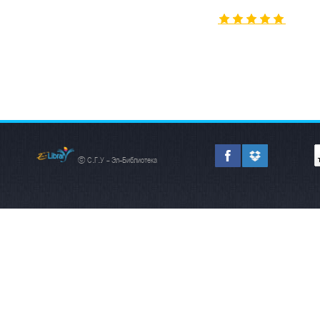
© С.Г.У - Эл-Библиотека