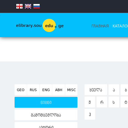
.
ГЛАВНАЯ
КАТАЛО
GEO
RUS
ENG
ABH
MISC
ᲧᲕᲔᲚᲐ
Ა
Ბ
Ჟ
Რ
Ს
Ტ
წიგნი
Ჰ
გამომცემლობა