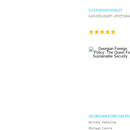
ᲡᲐᲔᲠᲗᲐᲨᲝᲠᲘᲡᲝ
ᲞᲝᲚᲘᲢᲘᲙᲐ
სარედაქციო კოლეგი
GEORGIAN FOREIGN POL
THE QUEST FOR
Kornely Kakachia
SUSTAINABLE SECURIT
Michael Cecire