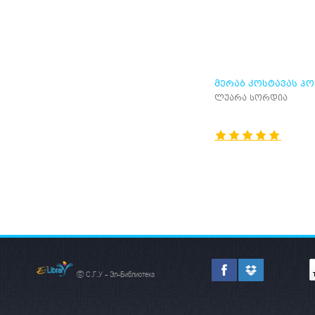
ᲛᲔᲠᲐᲑ ᲙᲝᲡᲢᲐᲕᲐᲡ ᲞᲝ
ლუარა სორდია
© С.Г.У - Эл-Библиотека