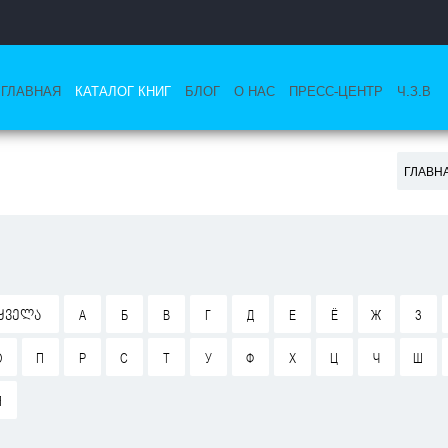
ГЛАВНАЯ
КАТАЛОГ КНИГ
БЛОГ
О НАС
ПРЕСС-ЦЕНТР
Ч.З.В
ГЛАВН
ᲧᲕᲔᲚᲐ
А
Б
В
Г
Д
Е
Ё
Ж
З
О
П
Р
С
Т
У
Ф
Х
Ц
Ч
Ш
Я