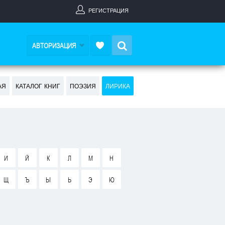
РЕГИСТРАЦИЯ
Search
АВТОРИЗАЦИЯ
АЯ
КАТАЛОГ КНИГ
ПОЭЗИЯ
ЛИРИКА
И
Й
К
Л
М
Н
Щ
Ъ
Ы
Ь
Э
Ю