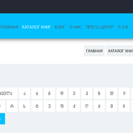
ГЛАВНАЯ
КАТАЛОГ КНИГ
БЛОГ
О НАС
ПРЕСС-ЦЕНТР
Ч.З.В
ГЛАВНАЯ
КАТАЛОГ КНИ
ᲧᲕᲔᲚᲐ
Ა
Ბ
Გ
Დ
Ე
Ვ
Ზ
Თ
Ი
Ჟ
Რ
Ს
Ტ
Უ
Ფ
Ქ
Ღ
Ყ
Შ
Ჩ
Ჰ