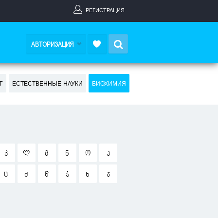
РЕГИСТРАЦИЯ
Search
АВТОРИЗАЦИЯ
Г
ЕСТЕСТВЕННЫЕ НАУКИ
БИОХИМИЯ
Კ
Ლ
Მ
Ნ
Ო
Პ
Ც
Ძ
Წ
Ჭ
Ხ
Ჯ